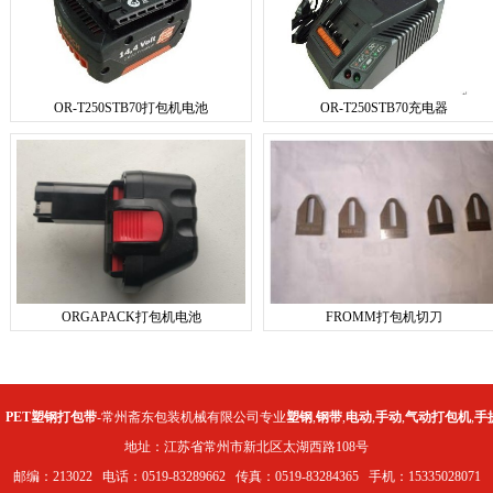
OR-T250STB70打包机电池
OR-T250STB70充电器
ORGAPACK打包机电池
FROMM打包机切刀
：
PET塑钢打包带
-常州斋东包装机械有限公司专业
塑钢
,
钢带
,
电动
,
手动
,
气动打包机
,
手
地址：江苏省常州市新北区太湖西路108号
邮编：213022 电话：0519-83289662 传真：0519-83284365 手机：15335028071